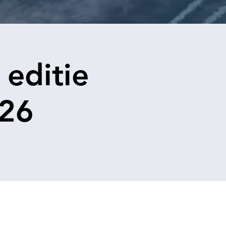
 editie
026