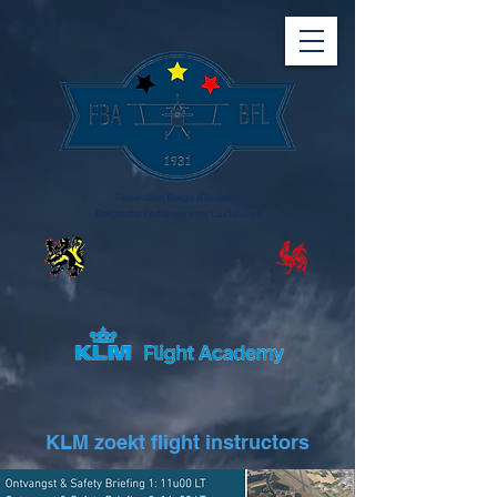
Fédération Belge d'Aviation
Belgische Federatie voor Luchtvaart
KLM zoekt flight instructors