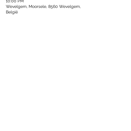
10:00 PM
Wevelgem, Moorsele, 8560 Wevelgem,
België
Share this event
privacy policy
©2022 by FBA - BFL.