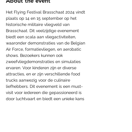
About the event
Het Flying Festival Brasschaat 2024 vindt 
plaats op 14 en 15 september op het 
historische militaire vliegveld van 
Brasschaat. Dit veelzijdige evenement 
biedt een scala aan vliegactiviteiten, 
waaronder demonstraties van de Belgian 
Air Force, formatievliegen, en aerobatic 
shows. Bezoekers kunnen ook 
zweefvliegdemonstraties en simulaties 
ervaren. Voor kinderen zijn er diverse 
attracties, en er zijn verschillende food 
trucks aanwezig voor de culinaire 
liefhebbers. Dit evenement is een must-
visit voor iedereen die gepassioneerd is 
door luchtvaart en biedt een unieke kans 
om dicht bij diverse soorten vliegtuigen te 
komen. De toegang is gratis, en het 
evenement belooft een onvergetelijke 
ervaring voor het hele gezin.