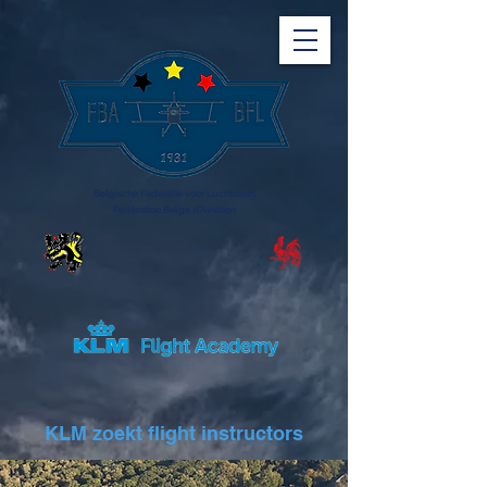
Belgische Federatie voor Luchtvaart
Fédération Belge d'Aviation
KLM zoekt flight instructors