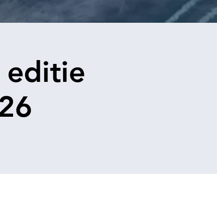
 editie
026