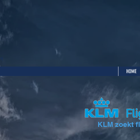
rt
HOME
KLM zoekt fl