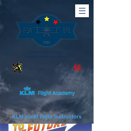
Fédération Belge d'Aviation
Belgische Federatie voor Luchtvaart
KLM zoekt flight instructors