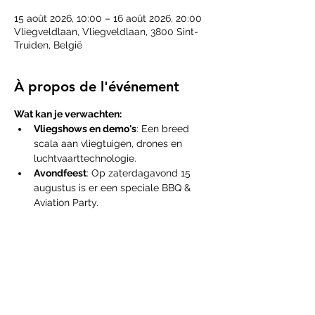
15 août 2026, 10:00 – 16 août 2026, 20:00
Vliegveldlaan, Vliegveldlaan, 3800 Sint-
Truiden, België
À propos de l'événement
Wat kan je verwachten:
Vliegshows en demo's
: Een breed 
scala aan vliegtuigen, drones en 
luchtvaarttechnologie.
Avondfeest
: Op zaterdagavond 15 
augustus is er een speciale BBQ & 
Aviation Party.
Praktische info
: Tickets en het 
volledige programma zijn 
beschikbaar via de 
Brustem Fly-In