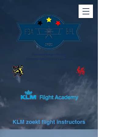
Fédération Belge d'Aviation
Belgische Federatie voor Luchtvaart
KLM zoekt flight instructors